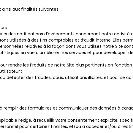
insi aux finalités suivantes :
eurs
eurs des notifications d'événements concernant notre activité e
t utilisées à des fins comptables et d’audit interne. Elles p
ersonnelles relatives à la façon dont vous utilisez notre Site 
tatistiques en vue d’améliorer nos services et pour développer de
ur rendre les Produits de notre Site plus pertinents en fonction d
ilisateur ;
ou détecter des fraudes, abus, utilisations illicites, et pour se 
 remplir des formulaires et communiquer des données à carac
icable l’exige, à recueillir votre consentement explicite, spéci
ersonnel pour certaines finalités, et/ou à accéder et/ou à recti