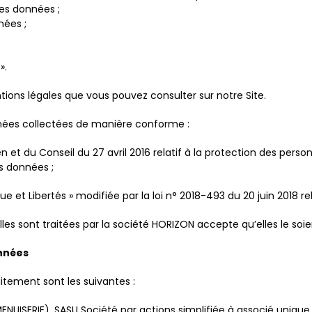
es données ;
nées ;
».
tions légales que vous pouvez consulter sur notre Site.
nées collectées de manière conforme :
t du Conseil du 27 avril 2016 relatif à la protection des pers
es données ;
ique et Libertés » modifiée par la loi n° 2018-493 du 20 juin 2018 
s sont traitées par la société HORIZON accepte qu’elles le soi
onnées
itement sont les suivantes :
SERIE), SASU Société par actions simplifiée à associé unique, do