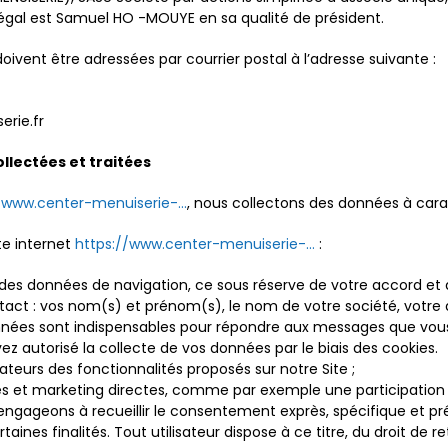
légal est Samuel HO -MOUYE en sa qualité de président.
vent être adressées par courrier postal à l’adresse suivante :
erie.fr
ollectées et traitées
/www.center-menuiserie-...
, nous collectons des données à carac
te internet
https://www.center-menuiserie-...
:
ue des données de navigation, ce sous réserve de votre accord et
act : vos nom(s) et prénom(s), le nom de votre société, votre a
onnées sont indispensables pour répondre aux messages que vous
ez autorisé la collecte de vos données par le biais des cookies.
lisateurs des fonctionnalités proposés sur notre Site ;
es et marketing directes, comme par exemple une participation 
ngageons à recueillir le consentement exprès, spécifique et pré
ertaines finalités. Tout utilisateur dispose à ce titre, du droit 